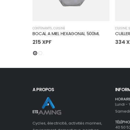
CONTENANTS
,
CUISINE
CUISINE
,
S
BOCAL A MIEL HEXAGONAL 500ML
CUILLE
215
XPF
334
X
A PROPOS
INFOR
HORAIR
Lundi -
Samedi 
TÉLÉPH
Cycles, électricité, activités marines,
40 50 5