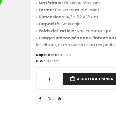
•
Matériaux :
Plastique résistant
•
Forme :
Presse manuel à levier
•
Dimensions :
4,2 × 2,2 × 18 cm
•
Capacité :
Sans objet
•
Poids de l’article :
Non communiqué
•
Usages préconisés dans l’intention de
les citrons, citrons verts et autres petit
Disponibilité:
En stock
UGS :
CU02599
AJOUTER AU PANIER