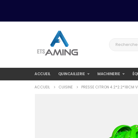
ACCUEIL
QUINCAILLERIE
MACHINERIE
ÉQ
ACCUEIL
CUISINE
PRESSE CITRON 4.2*2.2*18CM 