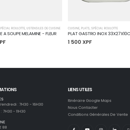
PÉCIAL ROULOTTE
,
USTENSILES DE CUISINE
CUISINE
,
PLATS
,
SPÉCIAL ROULOTTE
RE A SOUPE MELAMINE - FLEUR
PLAT GASTRO INOX 33X27X10
PF
1 500
XPF
MATIONS
LIENS UTILES
ES
Itinéraire Google Maps
 Vendredi : 7H30 - 16H30
Nous Contacter
: 7H30 - 11H30
Conditions Générales De Vente
ONE
2 88