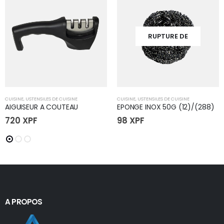
RUPTURE DE
STOCK
CUISINE
,
USTENSILES DE CUISINE
CUISINE
,
USTENSILES DE CUISINE
AIGUISEUR A COUTEAU
EPONGE INOX 50G (12)/(288)
720
XPF
98
XPF
A PROPOS