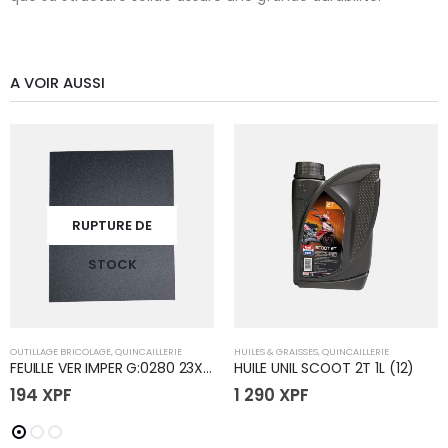
A VOIR AUSSI
RUPTURE DE
STOCK
OUTILLAGE BRICOLAGE
,
QUINCAILLERIE
HUILES & GRAISSES
,
QUINCAILLERIE
FEUILLE VER IMPER G:0280 23X28
HUILE UNIL SCOOT 2T 1L (12)
194
XPF
1 290
XPF