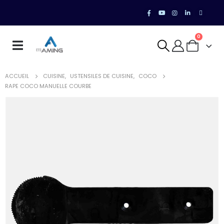
0
ACCUEIL
CUISINE
,
USTENSILES DE CUISINE
,
COCO
RAPE COCO MANUELLE COURBE