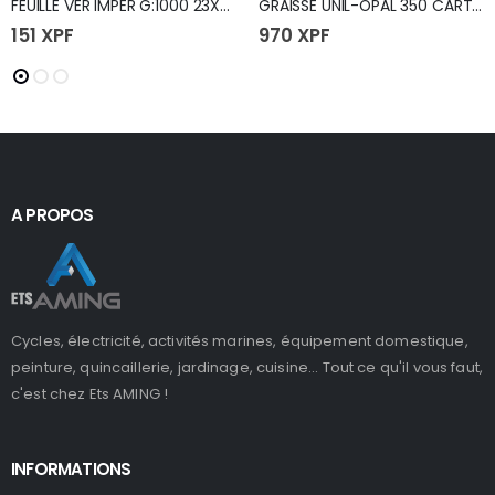
FEUILLE VER IMPER G:1000 23X28
GRAISSE UNIL-OPAL 350 CART 400G(24)
151
XPF
970
XPF
A PROPOS
Cycles, électricité, activités marines, équipement domestique,
peinture, quincaillerie, jardinage, cuisine... Tout ce qu'il vous faut,
c'est chez Ets AMING !
INFORMATIONS