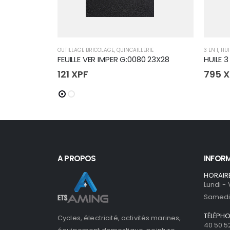
OUTILLAGE BRICOLAGE
,
QUINCAILLERIE
3 EN 1
,
HUI
FEUILLE VER IMPER G:0080 23X28
HUILE 
121
XPF
795
X
A PROPOS
INFOR
HORAIR
Lundi -
Samedi 
TÉLÉPH
Cycles, électricité, activités marines,
40 50 5