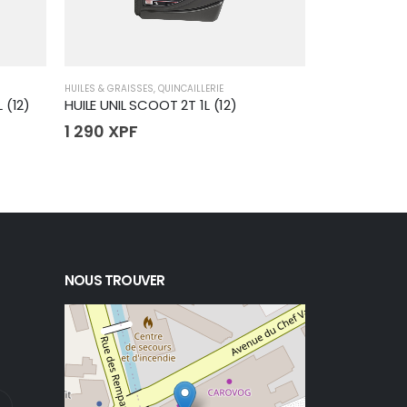
HUILES & GRAISSES
,
QUINCAILLERIE
HUILES & GRAISS
 (12)
HUILE UNIL SCOOT 2T 1L (12)
WD40 400m
1 290
XPF
1 265
XPF
NOUS TROUVER