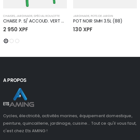
CHAISES
,
JARDINAGE
,
SPÉCIAL ROULOTTE
JARDINAGE
,
POTS DE JARDIN
CHAISE P. S/ ACCOUD. VERT CLAIR
POT NOIR SMH 3.5L (88)
2 950
XPF
130
XPF
A PROPOS
Cycles, électricité, activités marines, équipement domestique,
peinture, quincaillerie, jardinage, cuisine... Tout ce qu'il vous faut,
c'est chez Ets AMING !