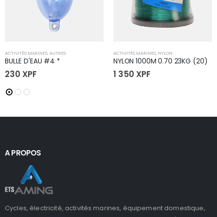
ACTIVITÉS MARINES
,
AUTRES
ACTIVITÉS MARINES
,
NYLON
BULLE D'EAU #4 *
NYLON 1000M 0.70 23KG (20)
230
XPF
1 350
XPF
A PROPOS
Cycles, électricité, activités marines, équipement domestique,