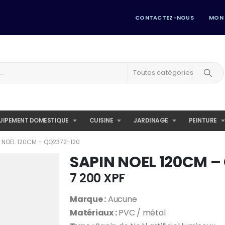
CONTACTEZ-NOUS
MON
Toutes catégories
UIPEMENT DOMESTIQUE
CUISINE
JARDINAGE
PEINTURE
N NOEL 120CM – QQ2372-120
SAPIN NOEL 120CM –
7 200
XPF
Marque :
Aucune
Matériaux :
PVC / métal