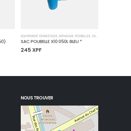
EQUIPEMENT DOMESTIQUE
,
MÉNAGER
,
POUBELLES
,
SACS POUBELLE
EQUIPEMENT DOME
50)
SAC POUBELLE X10 050L BLEU *
SAC POUBELLE
245
XPF
425
XPF
NOUS TROUVER