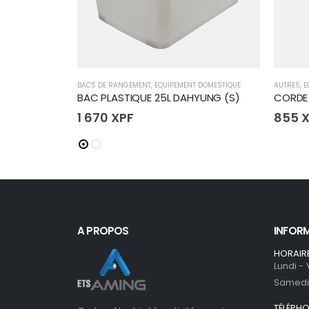
BACS DE RANGEMENT
,
EQUIPEMENT DOMESTIQUE
AUTRES
,
E
BAC PLASTIQUE 25L DAHYUNG (S)
1 670
XPF
855
X
A PROPOS
INFOR
HORAIR
Lundi -
Samedi 
TÉLÉPH