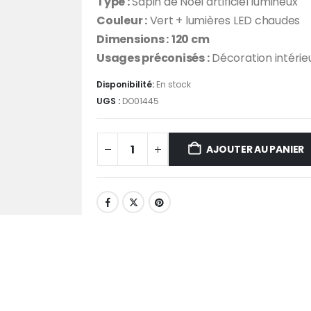
Type :
Sapin de Noël artificiel lumineux
Couleur :
Vert + lumières LED chaudes
Dimensions :
120 cm
Usages préconisés :
Décoration intérieu
Disponibilité:
En stock
UGS :
DO01445
AJOUTER AU PANIER