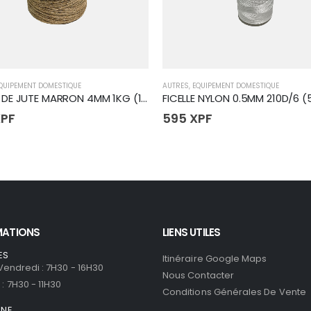
QUIPEMENT DOMESTIQUE
AUTRES
,
EQUIPEMENT DOMESTIQUE
CORDE DE JUTE MARRON 4MM 1KG (16)
FICELLE NYLON 0.5MM 210D/6 (
PF
595
XPF
MATIONS
LIENS UTILES
ES
Itinéraire Google Maps
 Vendredi : 7H30 - 16H30
Nous Contacter
: 7H30 - 11H30
Conditions Générales De Vente
ONE