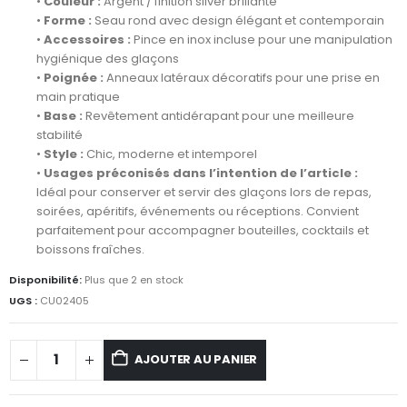
•
Couleur :
Argent / finition silver brillante
•
Forme :
Seau rond avec design élégant et contemporain
•
Accessoires :
Pince en inox incluse pour une manipulation
hygiénique des glaçons
•
Poignée :
Anneaux latéraux décoratifs pour une prise en
main pratique
•
Base :
Revêtement antidérapant pour une meilleure
stabilité
•
Style :
Chic, moderne et intemporel
•
Usages préconisés dans l’intention de l’article :
Idéal pour conserver et servir des glaçons lors de repas,
soirées, apéritifs, événements ou réceptions. Convient
parfaitement pour accompagner bouteilles, cocktails et
boissons fraîches.
Disponibilité:
Plus que 2 en stock
UGS :
CU02405
AJOUTER AU PANIER