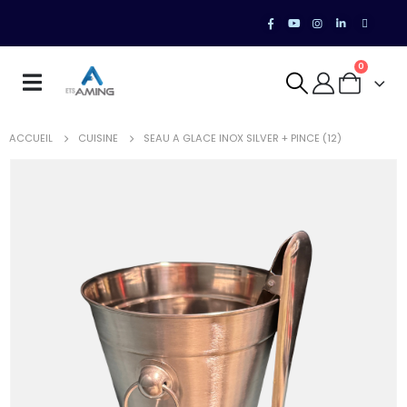
0
ACCUEIL
CUISINE
SEAU A GLACE INOX SILVER + PINCE (12)