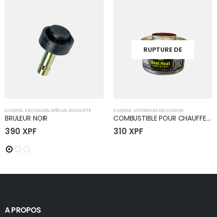
RUPTURE DE
STOCK
CUISINE
,
RECHAUDS
,
SPÉCIAL ROULOTTE
CUISINE
,
USTENSILES DE CUISINE
BRULEUR NOIR
COMBUSTIBLE POUR CHAUFFE PLAT
390
XPF
310
XPF
A PROPOS