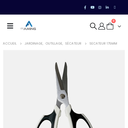
0
ACCUEIL
JARDINAGE
,
OUTILLAGE
,
SÉCATEUR
SECATEUR 175MM