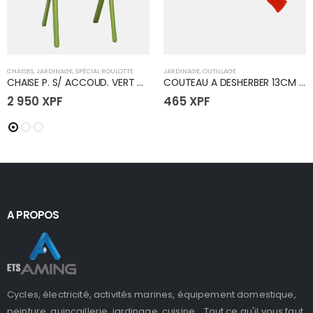
CHAISES
,
JARDINAGE
,
SPÉCIAL ROULOTTE
JARDINAGE
,
OUTILLAGE
CHAISE P. S/ ACCOUD. VERT GAZON
COUTEAU A DESHERBER 13CM DROITIER
2 950
XPF
465
XPF
A PROPOS
Cycles, électricité, activités marines, équipement domestique,
peinture, quincaillerie, jardinage, cuisine... Tout ce qu'il vous faut,