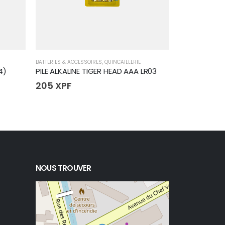
BATTERIES & ACCESSOIRES
,
QUINCAILLERIE
OUTILLAGE BRICO
4)
PILE ALKALINE TIGER HEAD AAA LR03
POMPE A ESS
205
XPF
440
XPF
NOUS TROUVER