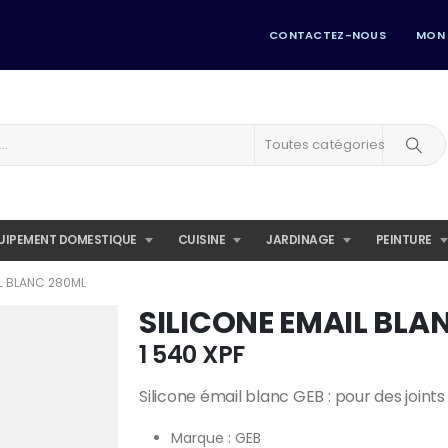
CONTACTEZ-NOUS
MON
Toutes catégories
UIPEMENT DOMESTIQUE
CUISINE
JARDINAGE
PEINTURE
IL BLANC 280ML
SILICONE EMAIL BLA
1 540
XPF
Silicone émail blanc GEB : pour des joints 
Marque : GEB