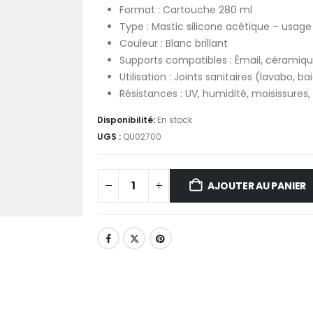
Format : Cartouche 280 ml
Type : Mastic silicone acétique – usage 
Couleur : Blanc brillant
Supports compatibles : Émail, céramique
Utilisation : Joints sanitaires (lavabo, b
Résistances : UV, humidité, moisissures
Disponibilité:
En stock
UGS :
QU02700
AJOUTER AU PANIER