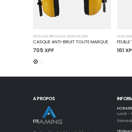
OUTILLAGE BRICOLAGE
,
QUINCAILLERIE
OUTILLAG
CASQUE ANTI-BRUIT TOUTE MARQUE
FEUILLE
705
XPF
161
XP
A PROPOS
INFOR
HORAIR
Lundi -
Samedi 
TÉLÉPH