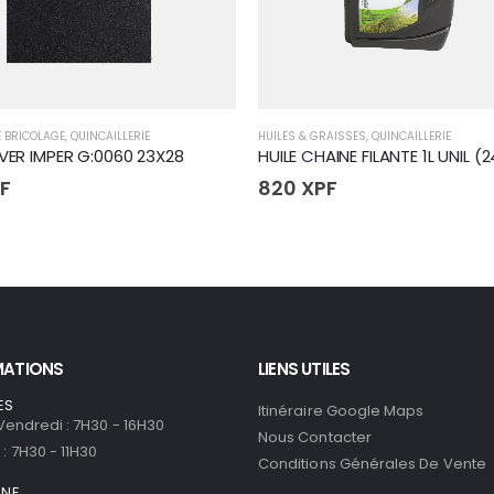
E BRICOLAGE
,
QUINCAILLERIE
HUILES & GRAISSES
,
QUINCAILLERIE
 VER IMPER G:0060 23X28
HUILE CHAINE FILANTE 1L UNIL (2
F
820
XPF
MATIONS
LIENS UTILES
ES
Itinéraire Google Maps
 Vendredi : 7H30 - 16H30
Nous Contacter
: 7H30 - 11H30
Conditions Générales De Vente
ONE