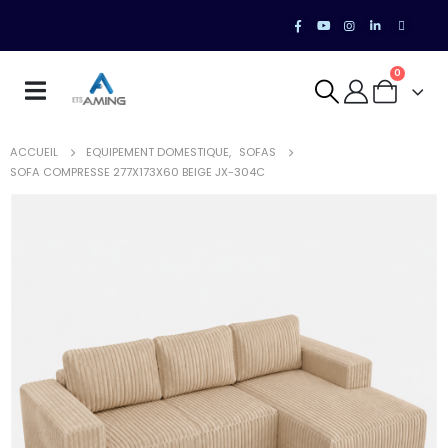
0
ACCUEIL
EQUIPEMENT DOMESTIQUE
,
SOFAS
SOFA COMPRESSE 277X173X60 BEIGE JX-304C