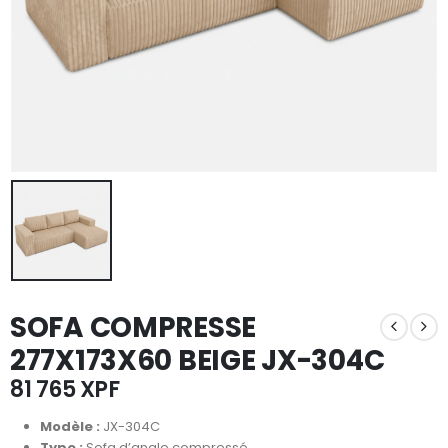
SOFA COMPRESSE
277X173X60 BEIGE JX-304C
81 765
XPF
Modèle :
JX-304C
Type :
Sofa d’angle compressé