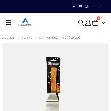
0
ACCUEIL
CUISINE
SPATULE INOX K17703 (12/120)