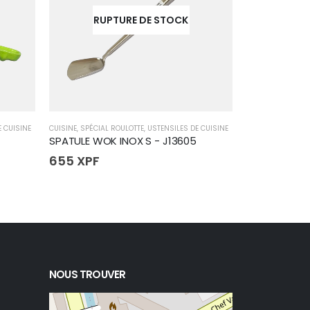
RUPTURE DE STOCK
E CUISINE
CUISINE
,
SPÉCIAL ROULOTTE
,
USTENSILES DE CUISINE
CUISINE
,
RECHAU
SPATULE WOK INOX S - J13605
TUYAU GAZ -
655
XPF
550
XPF
NOUS TROUVER