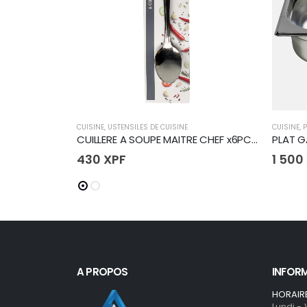
CUISINE
,
USTENSILES DE CUISINE
CUISINE
,
P
CUILLERE A SOUPE MAITRE CHEF x6PCS 18CM
PLAT G
430
XPF
1 500
A PROPOS
INFOR
HORAIR
Lundi -