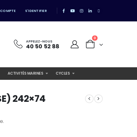
 COMPTE
S'IDENTIFIER
0
APPELEZ-NOUS
40 50 52 88
ACTIVITÉS MARINES
CYCLES
SE) 242×74
e.