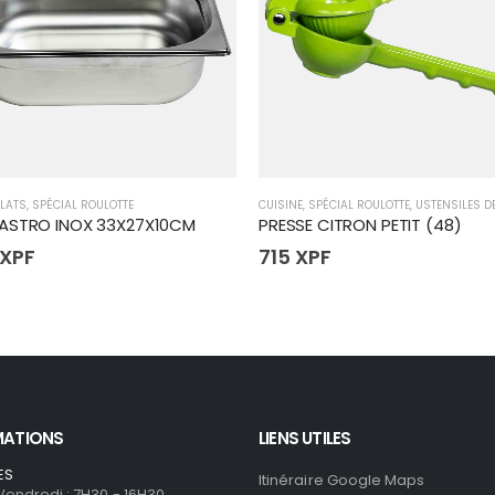
LATS
,
SPÉCIAL ROULOTTE
CUISINE
,
SPÉCIAL ROULOTTE
,
USTENSILES D
ASTRO INOX 33X27X10CM
PRESSE CITRON PETIT (48)
XPF
715
XPF
MATIONS
LIENS UTILES
ES
Itinéraire Google Maps
 Vendredi : 7H30 - 16H30