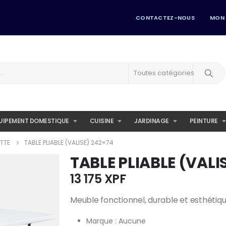
CONTACTEZ-NOUS
MON
Toutes catégories
UIPEMENT DOMESTIQUE
CUISINE
JARDINAGE
PEINTURE
TTE
TABLE PLIABLE (VALISE) 242×74
TABLE PLIABLE (VALI
13 175
XPF
Meuble fonctionnel, durable et esthétiqu
Marque : Aucune