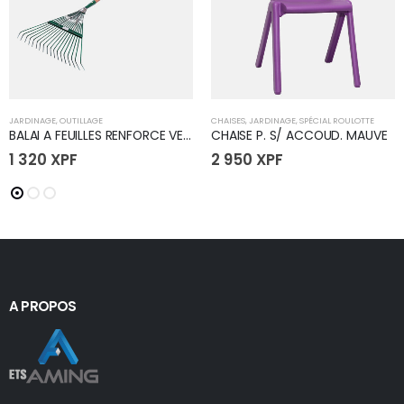
JARDINAGE
,
OUTILLAGE
CHAISES
,
JARDINAGE
,
SPÉCIAL ROULOTTE
BALAI A FEUILLES RENFORCE VERT
CHAISE P. S/ ACCOUD. MAUVE
1 320
XPF
2 950
XPF
A PROPOS