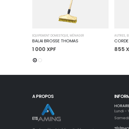
EQUIPEMENT DOMESTIQUE
,
MÉNAGER
AUTRES
,
E
BALAI BROSSE THOMAS
1 000
XPF
855
X
A PROPOS
INFOR
HORAIR
Lundi -
Samedi 
TÉLÉPH