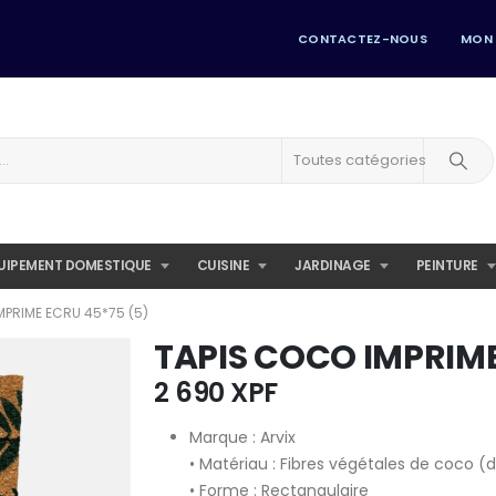
CONTACTEZ-NOUS
MON
Toutes catégories
UIPEMENT DOMESTIQUE
CUISINE
JARDINAGE
PEINTURE
MPRIME ECRU 45*75 (5)
TAPIS COCO IMPRIME
2 690
XPF
Marque : Arvix
• Matériau : Fibres végétales de coco 
• Forme : Rectangulaire