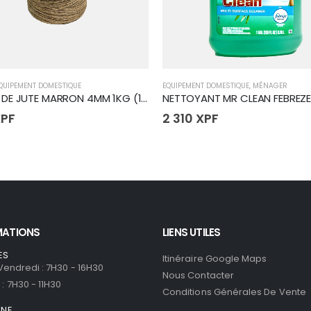
QUIPEMENT DOMESTIQUE
EQUIPEMENT DOMESTIQUE
,
MÉNAGER
CORDE DE JUTE MARRON 4MM 1KG (16)
NETTOYANT MR CLEAN FEBREZE
PF
2 310
XPF
MATIONS
LIENS UTILES
ES
Itinéraire Google Maps
 Vendredi : 7H30 - 16H30
Nous Contacter
: 7H30 - 11H30
Conditions Générales De Vente
ONE