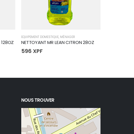
EQUIPEMENT DOMESTIQUE
,
MÉNAGER
EQUIPEMENT DOME
 128OZ
NETTOYANT MR LEAN CITRON 28OZ
SEAU BLEU 27
596
XPF
1 345
XPF
NOUS TROUVER