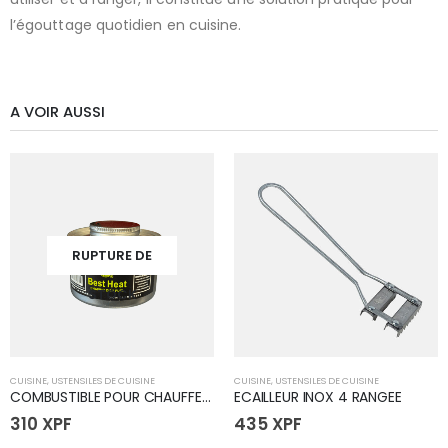
l’égouttage quotidien en cuisine.
A VOIR AUSSI
RUPTURE DE
STOCK
CUISINE
,
USTENSILES DE CUISINE
CUISINE
,
USTENSILES DE CUISINE
COMBUSTIBLE POUR CHAUFFE PLAT
ECAILLEUR INOX 4 RANGEE
310
XPF
435
XPF