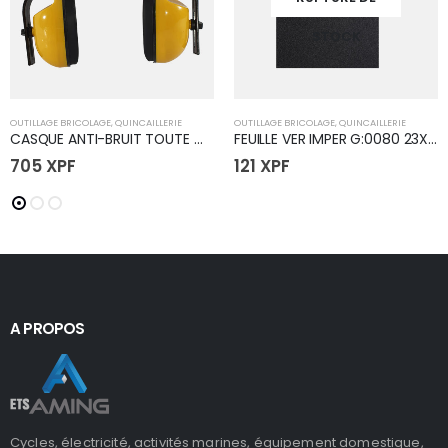
STOCK
OUTILLAGE BRICOLAGE
,
QUINCAILLERIE
OUTILLAGE BRICOLAGE
,
QUINCAILLERIE
CASQUE ANTI-BRUIT TOUTE MARQUE
FEUILLE VER IMPER G:0080 23X28
705
XPF
121
XPF
A PROPOS
Cycles, électricité, activités marines, équipement domestique,