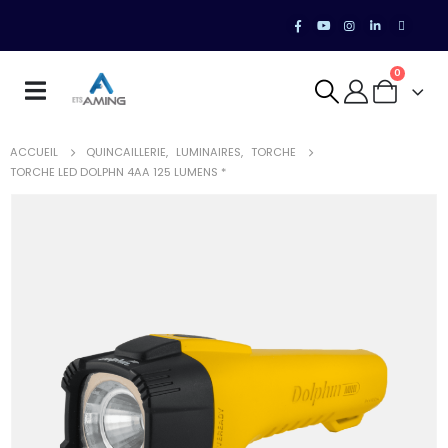
0
ACCUEIL
QUINCAILLERIE
,
LUMINAIRES
,
TORCHE
TORCHE LED DOLPHN 4AA 125 LUMENS *