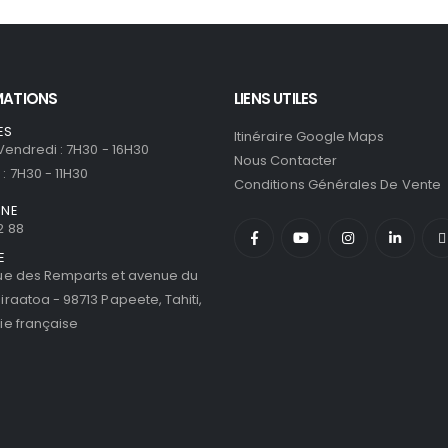
MATIONS
LIENS UTILES
ES
Itinéraire Google Maps
 Vendredi : 7H30 - 16H30
Nous Contacter
: 7H30 - 11H30
Conditions Générales De Vente
ONE
2 88
E
ue des Remparts et avenue du
iraatoa - 98713 Papeete, Tahiti,
ie française