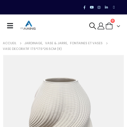
0
ACCUEIL
JARDINAGE
,
VASE & JARRE
,
FONTAINES ET VASES
VASE DECORATIF 17.5*17.5*26.5CM (8)