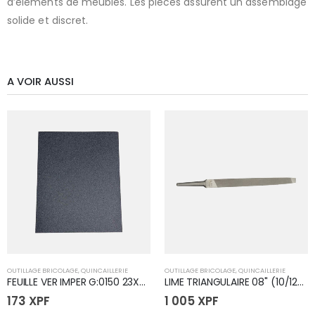
d’éléments de meubles. Les pièces assurent un assemblage
solide et discret.
A VOIR AUSSI
OUTILLAGE BRICOLAGE
,
QUINCAILLERIE
OUTILLAGE BRICOLAGE
,
QUINCAILLERIE
FEUILLE VER IMPER G:0150 23X28
LIME TRIANGULAIRE 08" (10/12) 20CM
173
XPF
1 005
XPF