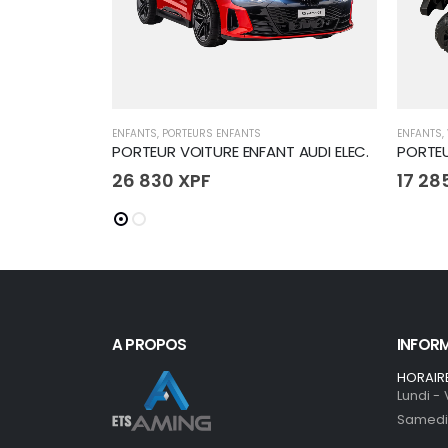
ENFANTS
,
PORTEURS ENFANTS
ENFANTS
,
PORTEUR VOITURE ENFANT AUDI ELEC.
PORTEU
26 830
XPF
17 28
A PROPOS
INFOR
HORAIR
Lundi -
Samedi 