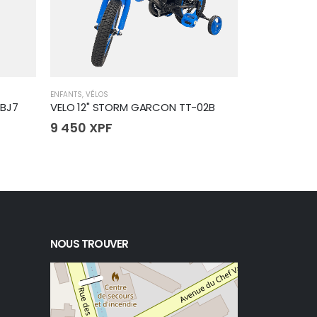
ENFANTS
,
VÉLOS
CYCLES
,
DRAISIEN
 BJ7
VELO 12" STORM GARCON TT-02B
9 450
XPF
10 280
XP
NOUS TROUVER