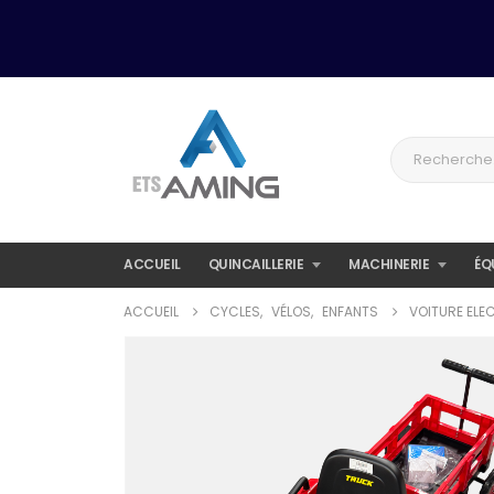
ACCUEIL
QUINCAILLERIE
MACHINERIE
ÉQ
ACCUEIL
CYCLES
,
VÉLOS
,
ENFANTS
VOITURE ELE