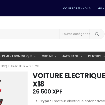
CONTACTEZ-NOUS
MON
Toutes catégories
UIPEMENT DOMESTIQUE
CUISINE
JARDINAGE
PEINTURE
CTRIQUE TRACTEUR #DLS-X18
VOITURE ELECTRIQU
X18
26 500
XPF
Type :
Tracteur électrique enfant ave