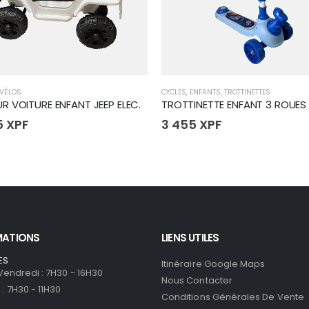
VÉLOS
CYCLES
,
ENFANTS
,
TROTTINETTES
R VOITURE ENFANT JEEP ELEC.
TROTTINETTE ENFANT 3 ROUES
5
XPF
3 455
XPF
MATIONS
LIENS UTILES
ES
Itinéraire Google Maps
 Vendredi : 7H30 - 16H30
Nous Contacter
: 7H30 - 11H30
Conditions Générales De Vente