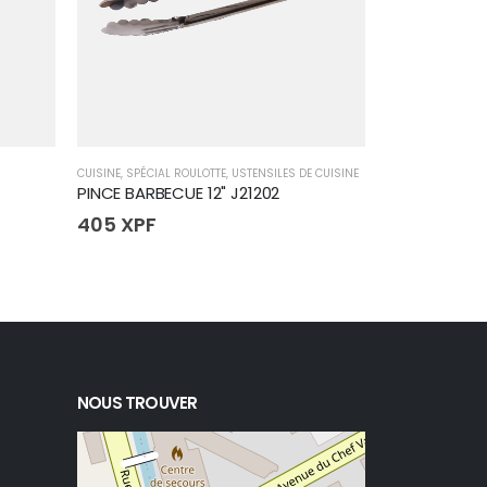
CUISINE
,
SPÉCIAL ROULOTTE
,
USTENSILES DE CUISINE
CUISINE
,
PLATS
,
SP
PINCE BARBECUE 12" J21202
PLAT GASTR
405
XPF
1 500
XPF
NOUS TROUVER