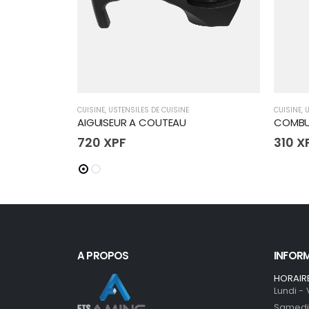
CUISINE
,
USTENSILES DE CUISINE
CUISINE
,
U
AIGUISEUR A COUTEAU
COMBUS
720
XPF
310
X
A PROPOS
INFOR
HORAIR
Lundi -
Samedi 