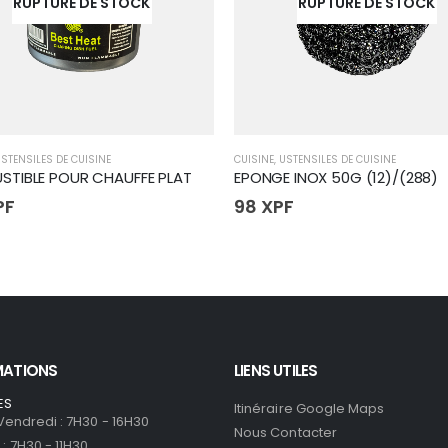
RUPTURE DE STOCK
RUPTURE DE STOCK
STENSILES DE CUISINE
CUISINE
,
USTENSILES DE CUISINE
TIBLE POUR CHAUFFE PLAT
EPONGE INOX 50G (12)/(288)
PF
98
XPF
MATIONS
LIENS UTILES
ES
Itinéraire Google Maps
 Vendredi : 7H30 - 16H30
Nous Contacter
: 7H30 - 11H30