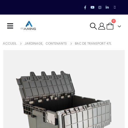
0
ACCUEIL
JARDINAGE
,
CONTENANTS
BAC DE TRANSPORT 47L