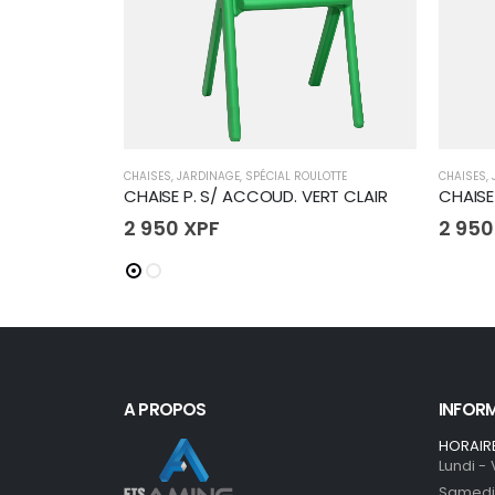
CHAISES
,
JARDINAGE
,
SPÉCIAL ROULOTTE
CHAISES
,
CHAISE P. S/ ACCOUD. VERT CLAIR
CHAISE
2 950
XPF
2 95
A PROPOS
INFOR
HORAIR
Lundi -
Samedi 