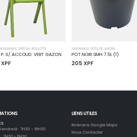
JARDINAGE
,
SPÉCIAL ROULOTTE
JARDINAGE
,
POTS DE JARDIN
 P. S/ ACCOUD. VERT GAZON
POT NOIR SMH 7.5L (1)
0
XPF
205
XPF
MATIONS
LIENS UTILES
ES
Itinéraire Google Maps
 Vendredi : 7H30 - 16H30
Nous Contacter
: 7H30 - 11H30