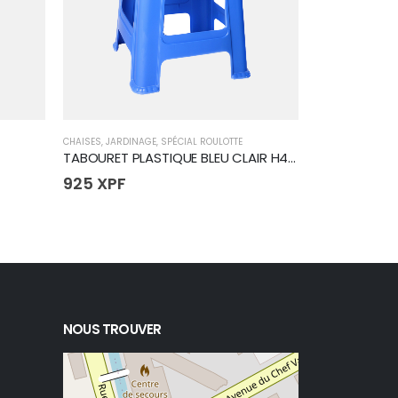
CHAISES
,
JARDINAGE
,
SPÉCIAL ROULOTTE
CHAISES
,
JARDIN
TABOURET PLASTIQUE BLEU CLAIR H48CM
925
XPF
925
XPF
NOUS TROUVER