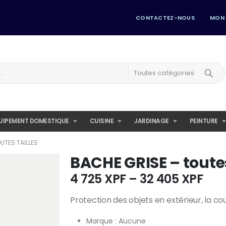
CONTACTEZ-NOUS
MON
Toutes catégories
UIPEMENT DOMESTIQUE
CUISINE
JARDINAGE
PEINTURE
UTES TAILLES
BACHE GRISE – toutes
Pric
4 725
XPF
–
32 405
XPF
ran
Protection des objets en extérieur, la c
4
725
Marque : Aucune