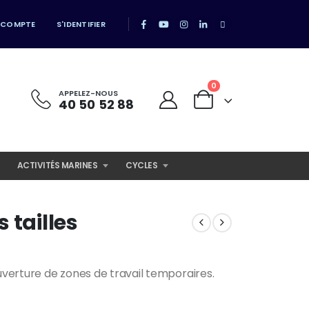
 COMPTE
S'IDENTIFIER
0
APPELEZ-NOUS
40 50 52 88
ACTIVITÉS MARINES
CYCLES
 tailles
e
ge:
ouverture de zones de travail temporaires.
 XPF