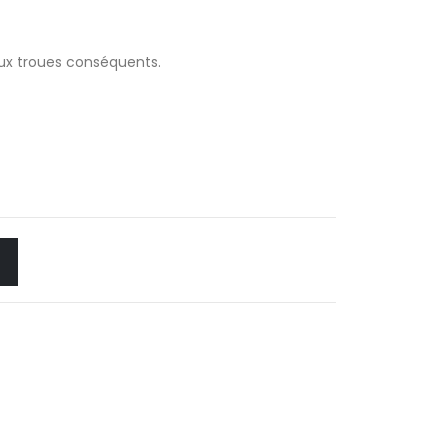
ough
 XPF
aux troues conséquents.