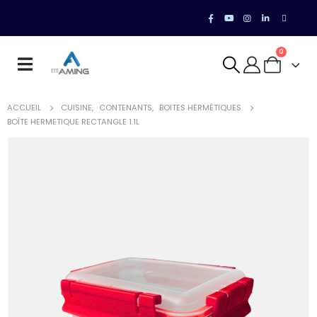
0
ACCUEIL
CUISINE
,
CONTENANTS
,
BOITES HERMÉTIQUES
BOÎTE HERMETIQUE RECTANGLE 1.1L