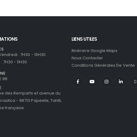
MATIONS
LIENS UTILES
ES
Itinéraire Google Maps
 Vendredi : 7H30 - 16H30
Nous Contacter
: 7H30 - 11H30
Conditions Générales De Vente
ONE
2 88
E
ue des Remparts et avenue du
iraatoa - 98713 Papeete, Tahiti,
ie française