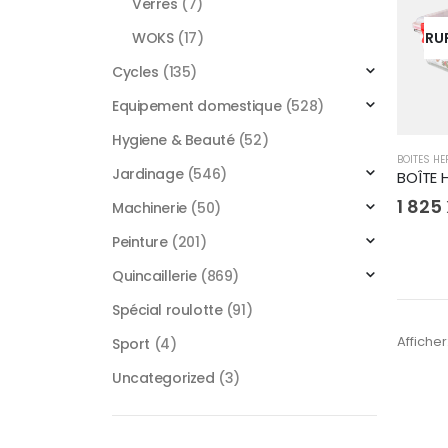
Verres
(7)
WOKS
(17)
RU
Cycles
(135)
Equipement domestique
(528)
Hygiene & Beauté
(52)
BOITES H
Jardinage
(546)
1 825
Machinerie
(50)
Peinture
(201)
Quincaillerie
(869)
Spécial roulotte
(91)
Afficher
Sport
(4)
Uncategorized
(3)