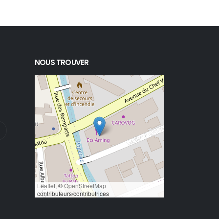
NOUS TROUVER
Leaflet
, ©
OpenStreetMap
contributeurs/contributrices