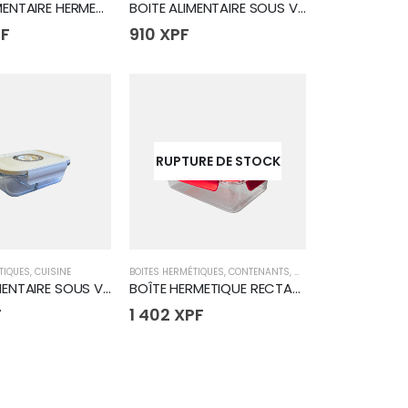
BOÎTE ALIMENTAIRE HERMETIQUE RONDE 2L
BOITE ALIMENTAIRE SOUS VIDE VERRE 1020ML
F
910
XPF
RUPTURE DE STOCK
TIQUES
,
CUISINE
BOITES HERMÉTIQUES
,
CONTENANTS
,
CUISINE
BOITE ALIMENTAIRE SOUS VIDE VERRE 630ML
BOÎTE HERMETIQUE RECTANGLE 1.1L
F
1 402
XPF