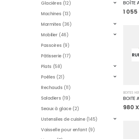
Glacières
(12)
1 055
Machines
(13)
Marmites
(36)
Mobilier
(46)
Passoires
(9)
RU
Pâtisserie
(17)
Plats
(58)
Poêles
(21)
Rechauds
(11)
BOITES H
Saladiers
(19)
980
X
Seaux à glace
(2)
Ustensiles de cuisine
(145)
Vaisselle pour enfant
(9)