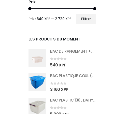
Prix
Prix :
640 XPF
—
2 720 XPF
Filtrer
Prix
Prix
min
max
LES PRODUITS DU MOMENT
BAC DE RANGEMENT +COUV 26x18x12CM 4.5L
0
sur 5
540
XPF
BAC PLASTIQUE COUL (LL) 74x51x42CM
0
sur 5
3 160
XPF
BAC PLASTIC 130L DAHYUNG (XL) (20) D1500
0
sur 5