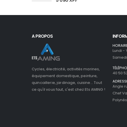
5 090
XPF
A PROPOS
INFOR
HORAIR
Lundi -
Samedi 
TÉLÉPH
Cycles, électricité, activités marines,
40 50 5
équipement domestique, peinture,
ADRESS
quincaillerie, jardinage, cuisine... Tout
Angle r
ce qu'il vous faut, c'est chez Ets AMING !
Chef Va
Polynés