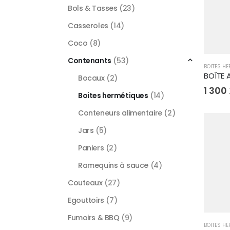
Bols & Tasses
(23)
Casseroles
(14)
Coco
(8)
Contenants
(53)
BOITES H
Bocaux
(2)
1 300
Boites hermétiques
(14)
Conteneurs alimentaire
(2)
Jars
(5)
Paniers
(2)
Ramequins à sauce
(4)
Couteaux
(27)
Egouttoirs
(7)
Fumoirs & BBQ
(9)
BOITES H