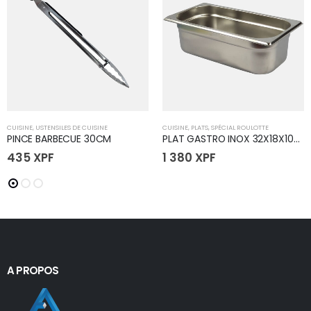
CUISINE
,
USTENSILES DE CUISINE
CUISINE
,
PLATS
,
SPÉCIAL ROULOTTE
PINCE BARBECUE 30CM
PLAT GASTRO INOX 32X18X10CM
435
XPF
1 380
XPF
A PROPOS