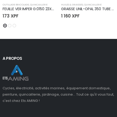
OUTILLAGE BRICOLAGE
,
QUINCAILLERIE
HUILES & GRAISSES
,
QUINCAILLERIE
FEUILLE VER IMPER G:0150 23X28
GRAISSE UNIL-OPAL 350 TUBE 225G(12)
173
XPF
1 160
XPF
A PROPOS
Cycles, électricité, activités marines, équipement domestique,
peinture, quincaillerie, jardinage, cuisine... Tout ce qu'il vous faut,
c'est chez Ets AMING !