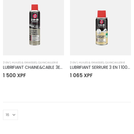
3 EN 1
,
HUILES & GRAISSES
,
QUINCAILLERIE
3 EN 1
,
HUILES & GRAISSES
,
QUINCAILLERIE
LUBRIFIANT CHAINE&CABLE 3EN1 250ML
LUBRIFIANT SERRURE 3 EN 1 100ml
1 500
XPF
1 065
XPF