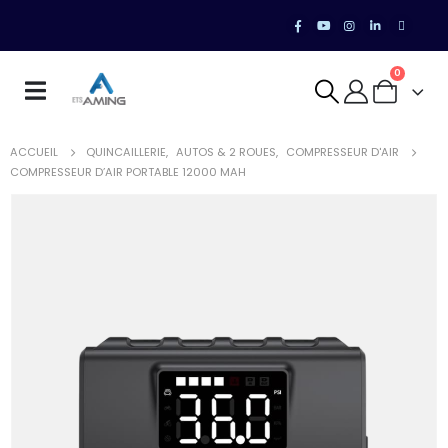
0
ACCUEIL
QUINCAILLERIE
,
AUTOS & 2 ROUES
,
COMPRESSEUR D'AIR
COMPRESSEUR D’AIR PORTABLE 12000 MAH