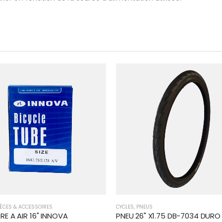
IÈCES & ACCESSOIRES
CYCLES
,
PNEUS
E A AIR 16" INNOVA
PNEU 26" X1.75 DB-7034 DURO