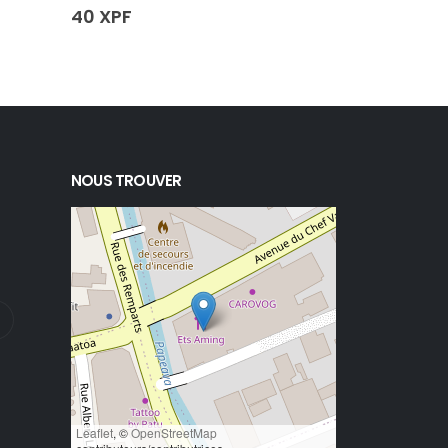
40
XPF
66 000
XP
NOUS TROUVER
Leaflet
, ©
OpenStreetMap