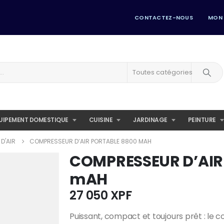
CONTACTEZ-NOUS
MON
Toutes catégories
UIPEMENT DOMESTIQUE
CUISINE
JARDINAGE
PEINTURE
D'AIR
COMPRESSEUR D’AIR PORTABLE 8800 MAH
COMPRESSEUR D’AIR
mAH
27 050
XPF
Puissant, compact et toujours prêt : le c