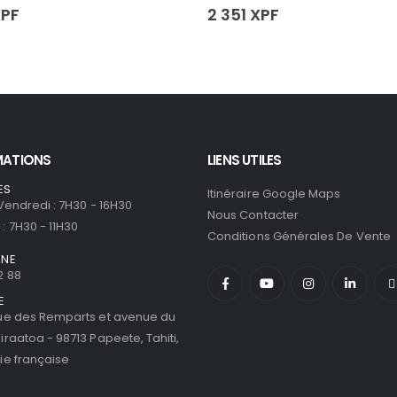
PF
2 351
XPF
MATIONS
LIENS UTILES
ES
Itinéraire Google Maps
 Vendredi : 7H30 - 16H30
Nous Contacter
: 7H30 - 11H30
Conditions Générales De Vente
ONE
2 88
E
ue des Remparts et avenue du
iraatoa - 98713 Papeete, Tahiti,
ie française