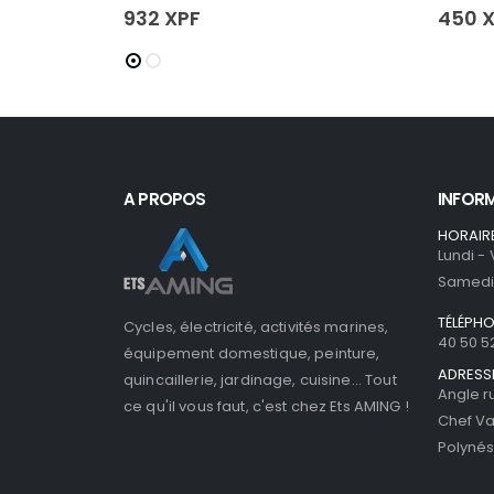
932
XPF
450
X
A PROPOS
INFOR
HORAIR
Lundi -
Samedi 
TÉLÉPH
Cycles, électricité, activités marines,
40 50 5
équipement domestique, peinture,
ADRESS
quincaillerie, jardinage, cuisine... Tout
Angle r
ce qu'il vous faut, c'est chez Ets AMING !
Chef Va
Polynés