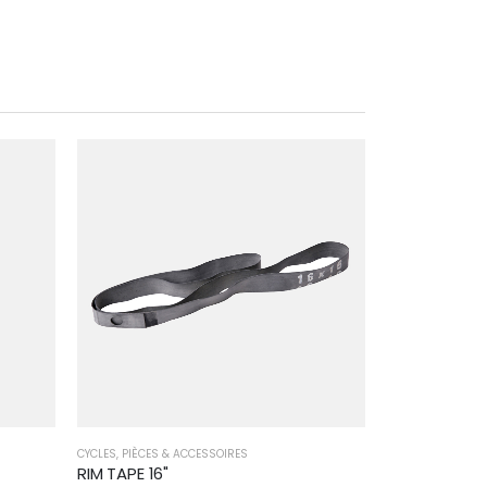
CYCLES
,
PIÈCES & ACCESSOIRES
CYCLES
,
VÉLO 3 R
RIM TAPE 16"
VELO 3 ROUE