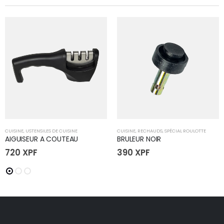
CUISINE
,
USTENSILES DE CUISINE
CUISINE
,
RECHAUDS
,
SPÉCIAL ROULOTTE
AIGUISEUR A COUTEAU
BRULEUR NOIR
720
XPF
390
XPF