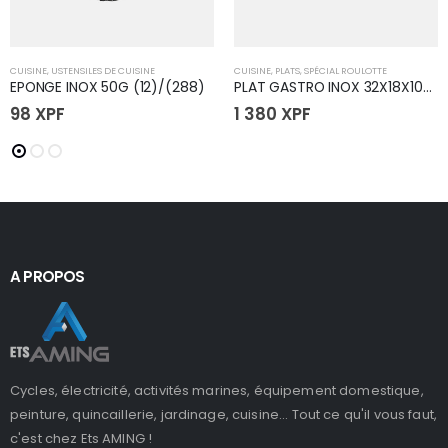
CUISINE
,
USTENSILES DE CUISINE
CUISINE
,
PLATS
,
SPÉCIAL ROULOTTE
EPONGE INOX 50G (12)/(288)
PLAT GASTRO INOX 32X18X10CM
98
XPF
1 380
XPF
A PROPOS
Cycles, électricité, activités marines, équipement domestique,
peinture, quincaillerie, jardinage, cuisine... Tout ce qu'il vous faut,
c'est chez Ets AMING !