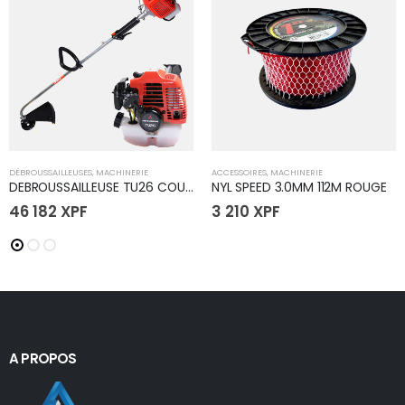
DÉBROUSSAILLEUSES
,
MACHINERIE
ACCESSOIRES
,
MACHINERIE
DEBROUSSAILLEUSE TU26 COURBE FA MITSUBISHI IRINO
NYL SPEED 3.0MM 112M ROUGE
46 182
XPF
3 210
XPF
A PROPOS