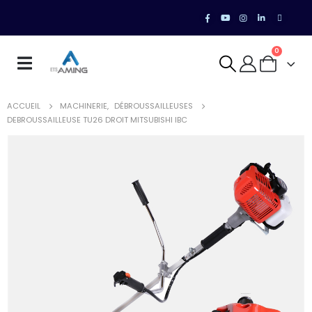
0
ACCUEIL
MACHINERIE
,
DÉBROUSSAILLEUSES
DEBROUSSAILLEUSE TU26 DROIT MITSUBISHI IBC