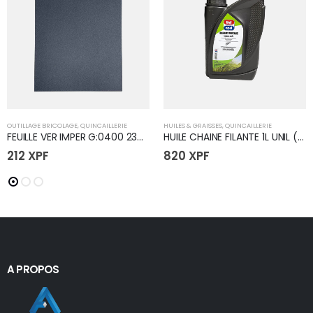
OUTILLAGE BRICOLAGE
,
QUINCAILLERIE
HUILES & GRAISSES
,
QUINCAILLERIE
FEUILLE VER IMPER G:0400 23X28
HUILE CHAINE FILANTE 1L UNIL (24)
212
XPF
820
XPF
A PROPOS