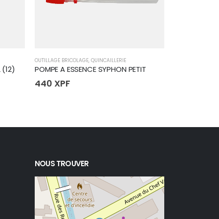
OUTILLAGE BRICOLAGE
,
QUINCAILLERIE
HUILES & GRAISS
 (12)
POMPE A ESSENCE SYPHON PETIT
WD40 100ml
440
XPF
610
XPF
NOUS TROUVER