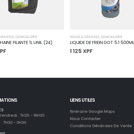
 GRAISSES
,
QUINCAILLERIE
HUILES & GRAISSES
,
QUINCAILLERIE
HAINE FILANTE 1L UNIL (24)
LIQUIDE DE FREIN DOT 5.1 500ML
PF
1 125
XPF
MATIONS
LIENS UTILES
ES
Itinéraire Google Maps
 Vendredi : 7H30 - 16H30
Nous Contacter
: 7H30 - 11H30
Conditions Générales De Vente
ONE