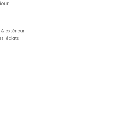
ieur.
 & extérieur
es, éclats