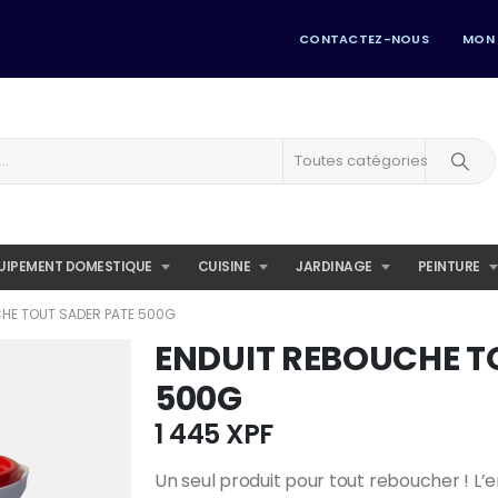
CONTACTEZ-NOUS
MON
Toutes catégories
UIPEMENT DOMESTIQUE
CUISINE
JARDINAGE
PEINTURE
HE TOUT SADER PATE 500G
ENDUIT REBOUCHE T
500G
1 445
XPF
Un seul produit pour tout reboucher ! L’