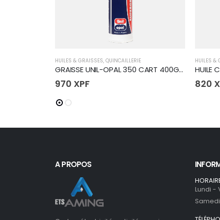
HUILES & GRAISSES
,
QUINCAILLERIE
HUILES &
GRAISSE UNIL-OPAL 350 CART 400G(24)
HUILE C
970
XPF
820
X
A PROPOS
INFOR
HORAIR
Lundi -
Samedi 
TÉLÉPH