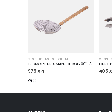
CUISINE
,
USTENSILES DE CUISINE
CUISINE
,
S
ECUMOIRE INOX MANCHE BOIS 09" J34305 (50
PINCE 
975
XPF
405
X