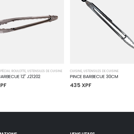
PÉCIAL ROULOTTE
,
USTENSILES DE CUISINE
CUISINE
,
USTENSILES DE CUISINE
BARBECUE 12" J21202
PINCE BARBECUE 30CM
PF
435
XPF