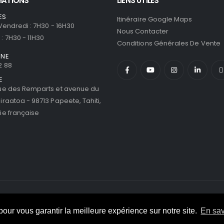
MATIONS
LIENS UTILES
ES
Itinéraire Google Maps
 Vendredi : 7H30 - 16H30
Nous Contacter
: 7H30 - 11H30
Conditions Générales De Vente
ONE
2 88
E
ue des Remparts et avenue du
iraatoa - 98713 Papeete, Tahiti,
ie française
eserved.
 pour vous garantir la meilleure expérience sur notre site.
En sav