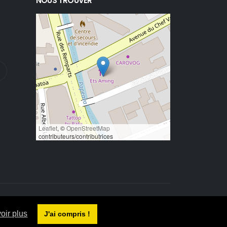
NOUS TROUVER
Leaflet
, ©
OpenStreetMap
contributeurs/contributrices
oir plus
J'ai compris !