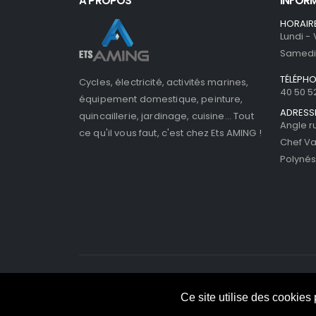
A PROPOS
INFOR
HORAIR
Lundi -
Samedi 
TÉLÉPH
Cycles, électricité, activités marines,
40 50 5
équipement domestique, peinture,
ADRESS
quincaillerie, jardinage, cuisine... Tout
Angle r
ce qu'il vous faut, c'est chez Ets AMING !
Chef Va
Polynés
©ETS AMING 2025. Tous droits réservés - All Rights R
Ce site utilise des cookies