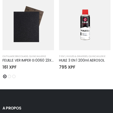
OUTILLAGE BRICOLAGE
,
QUINCAILLERIE
3 EN 1
,
HUILES & GRAISSES
,
QUINCAILLERIE
FEUILLE VER IMPER G:0060 23X28
HUILE 3 EN 1 200ml AEROSOL
161
XPF
795
XPF
A PROPOS