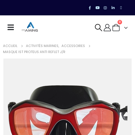
0
ACCUEIL
ACTIVITÉS MARINES
,
ACCESSOIRES
MASQUE IST PROTEUS ANTI REFLET J/R