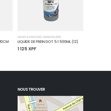
HUILES & GRAISSES
,
QUINCAILLERIE
HUILES & GRAISS
 20CM
LIQUIDE DE FREIN DOT 5.1 500ML (12)
WD40 500m
1 125
XPF
1 595
XPF
NOUS TROUVER