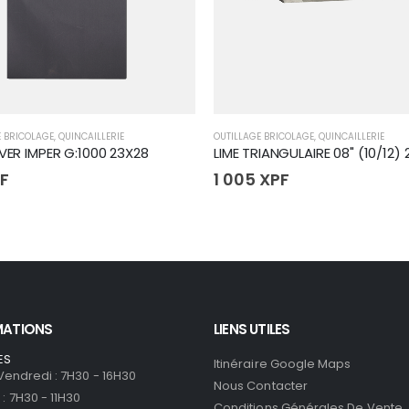
E BRICOLAGE
,
QUINCAILLERIE
OUTILLAGE BRICOLAGE
,
QUINCAILLERIE
 VER IMPER G:1000 23X28
LIME TRIANGULAIRE 08" (10/12)
F
1 005
XPF
MATIONS
LIENS UTILES
ES
Itinéraire Google Maps
 Vendredi : 7H30 - 16H30
Nous Contacter
: 7H30 - 11H30
Conditions Générales De Vente