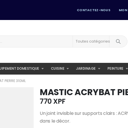
CONTACTEZ-NOUS
MON
Toutes catégories
UIPEMENT DOMESTIQUE
CUISINE
JARDINAGE
PEINTURE
T PIERRE 310ML
MASTIC ACRYBAT PI
770
XPF
Un joint invisible sur supports clairs : AC
dans le décor.