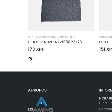
OUTILLAGE BRICOLAGE
,
QUINCAILLERIE
OUTILLAG
FEUILLE VER IMPER G:0150 23X28
FEUILLE
173
XPF
151
XP
A PROPOS
INFOR
HORAIR
Lundi -
Samedi 