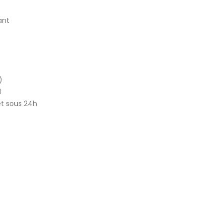
ant
)
d
et sous 24h