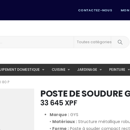
CONTACTEZ-NOUS
MON
Toutes catégories
UIPEMENT DOMESTIQUE
CUISINE
JARDINAGE
PEINTURE
 80 P
POSTE DE SOUDURE G
33 645
XPF
Marque :
GYS
•
Matériaux :
Structure métallique rob
•
Forme :
Poste à souder compact recta