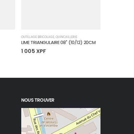
OUTILLAGE BRICOLAGE
,
QUINCAILLERIE
OUTILLAGE BRICO
LIME TRIANGULAIRE 08" (10/12) 20CM
POMPE A ESS
1 005
XPF
440
XPF
NOUS TROUVER