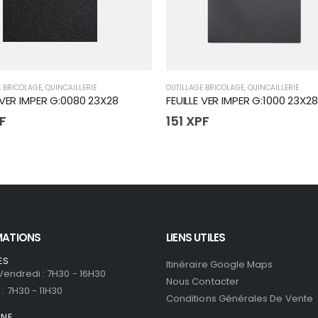
E BRICOLAGE
,
QUINCAILLERIE
OUTILLAGE BRICOLAGE
,
QUINCAILLERIE
 VER IMPER G:0080 23X28
FEUILLE VER IMPER G:1000 23X28
F
151
XPF
MATIONS
LIENS UTILES
ES
Itinéraire Google Maps
 Vendredi : 7H30 - 16H30
Nous Contacter
: 7H30 - 11H30
Conditions Générales De Vente
ONE