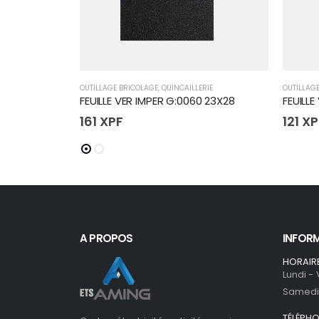
OUTILLAGE BRICOLAGE
,
QUINCAILLERIE
OUTILLAG
FEUILLE VER IMPER G:0060 23X28
FEUILLE
161
XPF
121
XP
A PROPOS
INFOR
HORAIR
Lundi -
Samedi 
TÉLÉPH