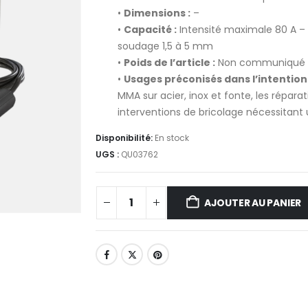
•
Dimensions :
–
•
Capacité :
Intensité maximale 80 A – 
soudage 1,5 à 5 mm
•
Poids de l’article :
Non communiqué
•
Usages préconisés dans l’intention d
MMA sur acier, inox et fonte, les répar
interventions de bricolage nécessitant u
Disponibilité:
En stock
UGS :
QU03762
AJOUTER AU PANIER