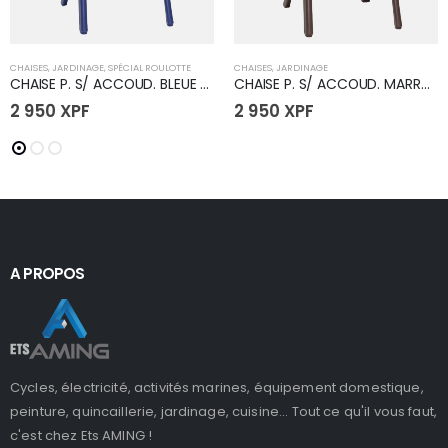
CHAISES
,
JARDINAGE
,
SPÉCIAL ROULOTTE
CHAISES
,
JARDINAGE
CHAISE P. S/ ACCOUD. BLEUE FONCE
CHAISE P. S/ ACCOUD. MARRON
2 950
XPF
2 950
XPF
A PROPOS
Cycles, électricité, activités marines, équipement domestique,
peinture, quincaillerie, jardinage, cuisine... Tout ce qu'il vous faut,
c'est chez Ets AMING !