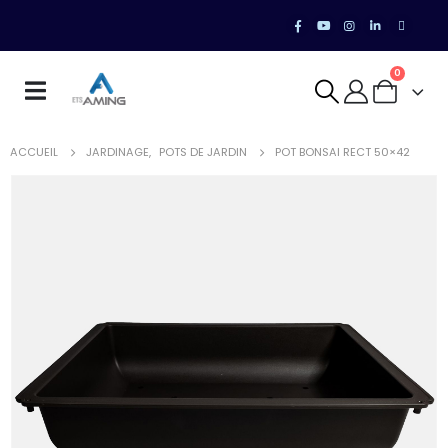
0
ACCUEIL
JARDINAGE
,
POTS DE JARDIN
POT BONSAI RECT 50×42