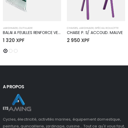
JARDINAGE
,
OUTILLAGE
CHAISES
,
JARDINAGE
,
SPÉCIAL ROULOTTE
BALAI A FEUILLES RENFORCE VERT
CHAISE P. S/ ACCOUD. MAUVE
1 320
XPF
2 950
XPF
A PROPOS
Cycles, électricité, activités marines, équipement domestique,
peinture, quincaillerie, jardinage, cuisine... Tout ce qu'il vous faut,