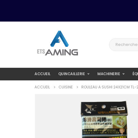
ACCUEIL
QUINCAILLERIE
MACHINERIE
ÉQ
ACCUEIL
CUISINE
ROULEAU A SUSHI 24X21CM TL-