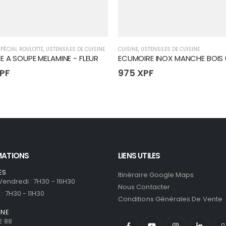
PÉCIAL ROULOTTE
,
USTENSILES DE CUISINE
CUISINE
,
USTENSILES DE CUISINE
RE A SOUPE MELAMINE - FLEUR
PF
975
XPF
MATIONS
LIENS UTILES
ES
Itinéraire Google Maps
 Vendredi : 7H30 - 16H30
Nous Contacter
: 7H30 - 11H30
Conditions Générales De Vente
ONE
2 88