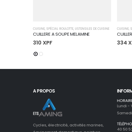
CUISINE
,
SPÉCIAL ROULOTTE
,
USTENSILES DE CUISINE
CUISINE
,
S
CUILLERE A SOUPE MELAMINE
CUILLE
310
XPF
334
X
A PROPOS
INFOR
HORAIR
Lundi -
Samedi 
TÉLÉPH
Cycles, électricité, activités marines,
40 50 5