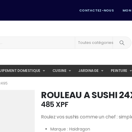
CONTACTEZ-NOUS
MON
Toutes catégories
UIPEMENT DOMESTIQUE
CUISINE
JARDINAGE
PEINTURE
2495
ROULEAU A SUSHI 24
485
XPF
Roulez vos sushis comme un chef : simple
Marque : Haidragon