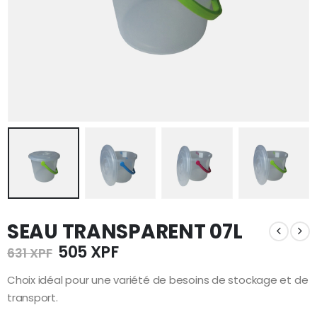
SEAU TRANSPARENT 07L
Le
Le
505
XPF
631
XPF
prix
prix
initial
actuel
Choix idéal pour une variété de besoins de stockage et de
était :
est :
transport.
631 XPF.
505 XPF.