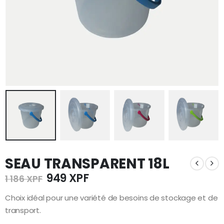
SEAU TRANSPARENT 18L
Le
Le
949
XPF
1 186
XPF
prix
prix
initial
actuel
Choix idéal pour une variété de besoins de stockage et de
était :
est :
transport.
1
949 XPF.