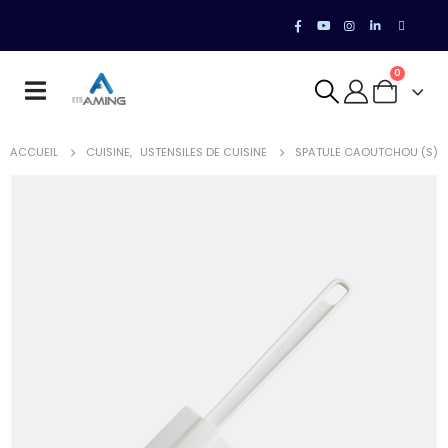
0
ACCUEIL
CUISINE
,
USTENSILES DE CUISINE
SPATULE CAOUTCHOU (S)