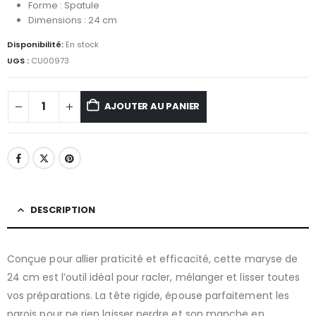
Forme : Spatule
Dimensions : 24 cm
Disponibilité:
En stock
UGS :
CU00973
AJOUTER AU PANIER
DESCRIPTION
Conçue pour allier praticité et efficacité, cette maryse de
24 cm est l’outil idéal pour racler, mélanger et lisser toutes
vos préparations. La tête rigide, épouse parfaitement les
parois pour ne rien laisser perdre et son manche en