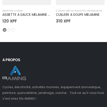
ASSIETTES
,
CUISINE
CUISINE
,
SPÉCIAL ROULOTTE
,
USTENSILES DE CUISINE
ASSIETTE A SAUCE MELAMINE 80mm
CUILLERE A SOUPE MELAMINE
120
XPF
310
XPF
A PROPOS
Cycles, électricité, activités marines, équipement domestique,
peinture, quincaillerie, jardinage, cuisine... Tout ce qu'il vous faut,
c'est chez Ets AMING !