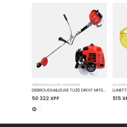
DÉBROUSSAILLEUSES
,
MACHINERIE
ACCESSOI
DEBROUSSAILLEUSE TU26 DROIT MITSUBISHI IBC
LUNETT
50 322
XPF
515
X