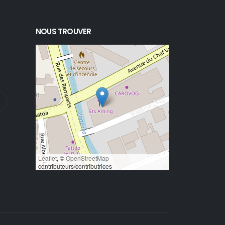
NOUS TROUVER
Leaflet
, ©
OpenStreetMap
contributeurs/contributrices