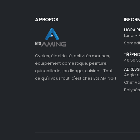
A PROPOS
INFOR
HORAIR
Lundi -
Samedi 
TÉLÉPH
Cycles, électricité, activités marines,
40 50 5
équipement domestique, peinture,
ADRESS
quincaillerie, jardinage, cuisine... Tout
Angle r
ce qu'il vous faut, c'est chez Ets AMING !
Chef Va
Polynés