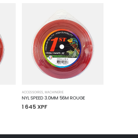
RUP
ACCESSOIRES
,
MACHINERIE
MACHINERIE
,
SOUF
NYL SPEED 3.0MM 56M ROUGE
SOUFFLEUR S
1 645
XPF
115 502
XP