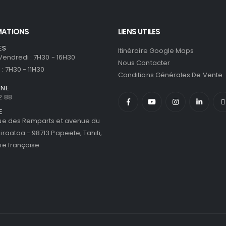
MATIONS
LIENS UTILES
ES
Itinéraire Google Maps
 Vendredi : 7H30 - 16H30
Nous Contacter
: 7H30 - 11H30
Conditions Générales De Vente
ONE
2 88
E
ue des Remparts et avenue du
iraatoa - 98713 Papeete, Tahiti,
ie française